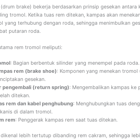
(drum brake) bekerja berdasarkan prinsip gesekan antara
ing tromol. Ketika tuas rem ditekan, kampas akan meneka
ol yang terhubung dengan roda, sehingga menimbulkan ge
at putaran roda.
tama rem tromol meliputi:
omol
: Bagian berbentuk silinder yang menempel pada roda.
mpas rem (brake shoe)
: Komponen yang menekan tromol 
nciptakan gesekan.
r pengembali (return spring)
: Mengembalikan kampas ke p
elah ditekan.
as rem dan kabel penghubung
: Menghubungkan tuas deng
kanis di dalam tromol.
m rem
: Penggerak kampas rem saat tuas ditekan.
dikenal lebih tertutup dibanding rem cakram, sehingga leb