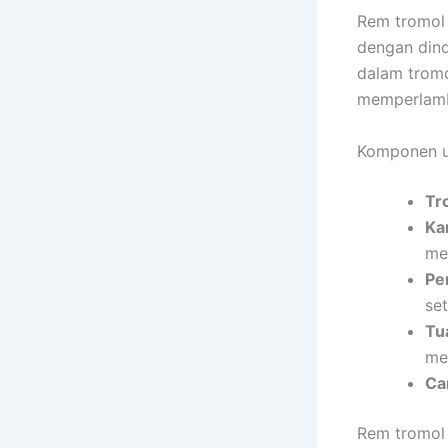
Rem tromol 
dengan dind
dalam trom
memperlamb
Komponen u
Tr
Ka
me
Pe
set
Tu
me
Ca
Rem tromol 