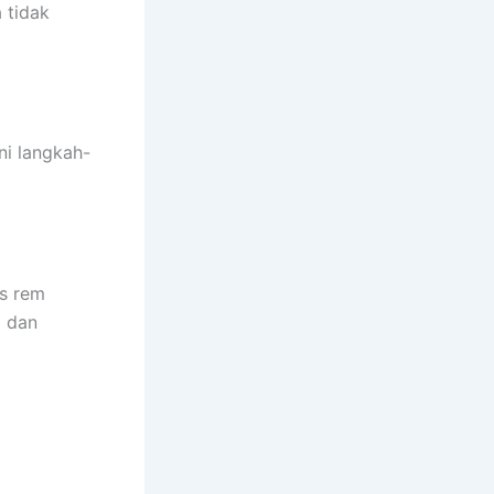
 tidak
ni langkah-
s rem
a dan