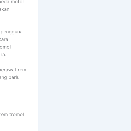
epeda motor
akan,
k pengguna
tara
romol
ra.
 merawat rem
ang perlu
rem tromol