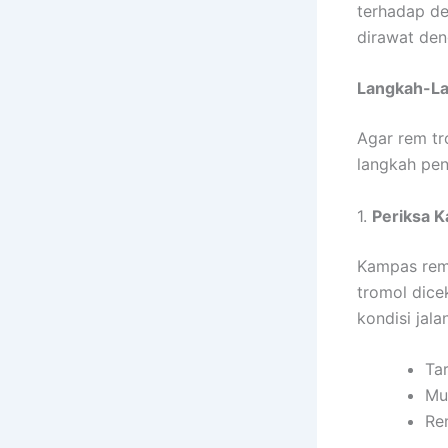
terhadap de
dirawat den
Langkah-L
Agar rem tr
langkah pen
1.
Periksa 
Kampas rem
tromol dice
kondisi jala
Tar
Mu
Re