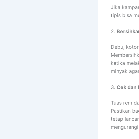
Jika kampas
tipis bisa 
2.
Bersihka
Debu, kotor
Membersihka
ketika mela
minyak aga
3.
Cek dan
Tuas rem da
Pastikan ba
tetap lanca
mengurangi