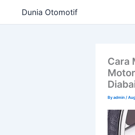
Skip
Dunia Otomotif
to
content
Cara 
Motor
Diaba
By
admin
/
Aug