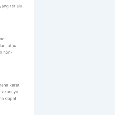
ang terlalu
mol.
an, atau
ih non-
ena karat.
erakannya
na dapat