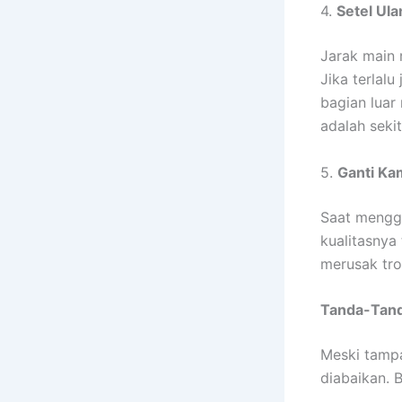
4.
Setel Ul
Jarak main 
Jika terlal
bagian luar
adalah seki
5.
Ganti Ka
Saat mengga
kualitasnya 
merusak tro
Tanda-Tand
Meski tampa
diabaikan. 