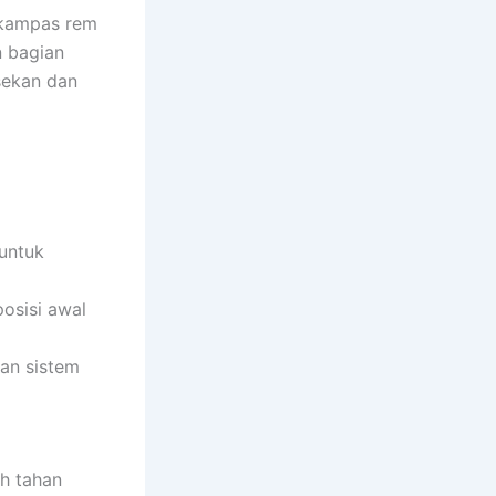
 kampas rem
n bagian
sekan dan
untuk
osisi awal
an sistem
ih tahan