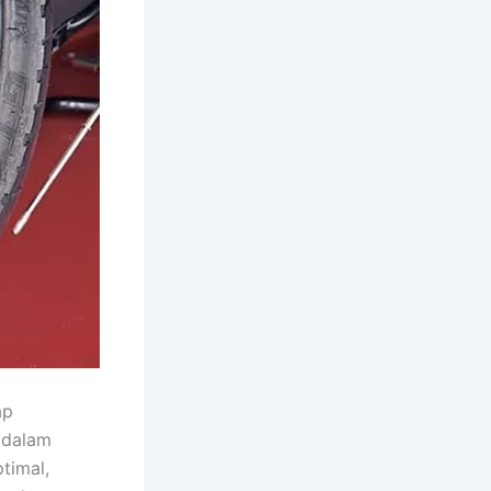
ap
 dalam
timal,