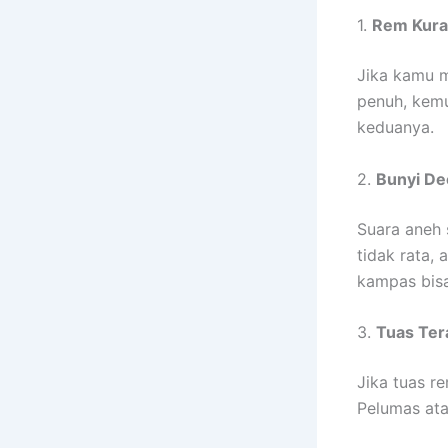
1.
Rem Kur
Jika kamu m
penuh, kemu
keduanya.
2.
Bunyi De
Suara aneh
tidak rata,
kampas bisa
3.
Tuas Ter
Jika tuas r
Pelumas ata