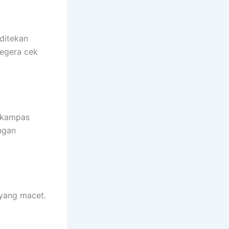
ditekan
Segera cek
 kampas
ngan
 yang macet.