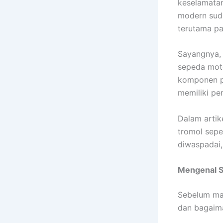
keselamatan
modern suda
terutama pa
Sayangnya, 
sepeda moto
komponen pe
memiliki pe
Dalam artik
tromol sepe
diwaspadai,
Mengenal 
Sebelum ma
dan bagaima