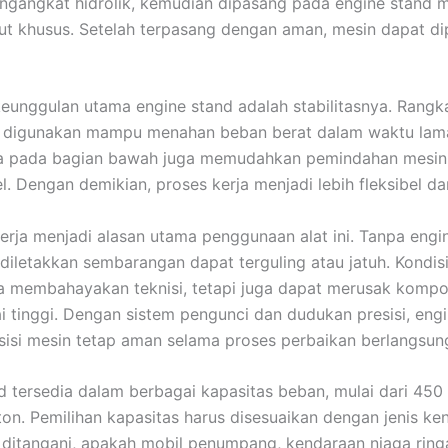
engangkat hidrolik, kemudian dipasang pada engine stand m
t khusus. Setelah terpasang dengan aman, mesin dapat dip
keunggulan utama engine stand adalah stabilitasnya. Rangk
 digunakan mampu menahan beban berat dalam waktu lam
a pada bagian bawah juga memudahkan pemindahan mesin
. Dengan demikian, proses kerja menjadi lebih fleksibel dan
rja menjadi alasan utama penggunaan alat ini. Tanpa engin
diletakkan sembarangan dapat terguling atau jatuh. Kondisi
a membahayakan teknisi, tetapi juga dapat merusak komp
ai tinggi. Dengan sistem pengunci dan dudukan presisi, eng
isi mesin tetap aman selama proses perbaikan berlangsun
d tersedia dalam berbagai kapasitas beban, mulai dari 450
1 ton. Pemilihan kapasitas harus disesuaikan dengan jenis k
 ditangani, apakah mobil penumpang, kendaraan niaga ring