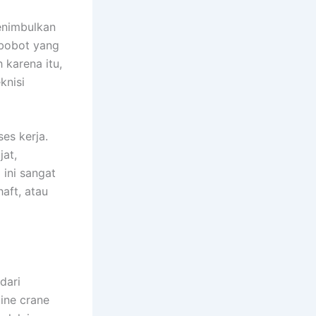
enimbulkan
 bobot yang
 karena itu,
knisi
es kerja.
jat,
 ini sangat
aft, atau
dari
ine crane