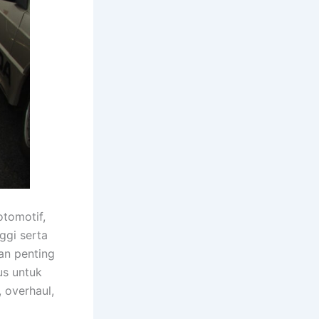
tomotif,
ggi serta
an penting
us untuk
 overhaul,