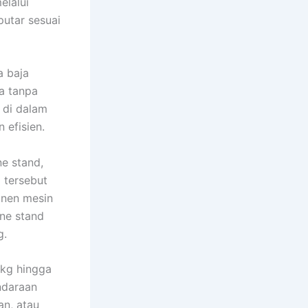
elalui
utar sesuai
a baja
a tanpa
 di dalam
 efisien.
e stand,
 tersebut
onen mesin
ine stand
g.
 kg hingga
endaraan
an, atau