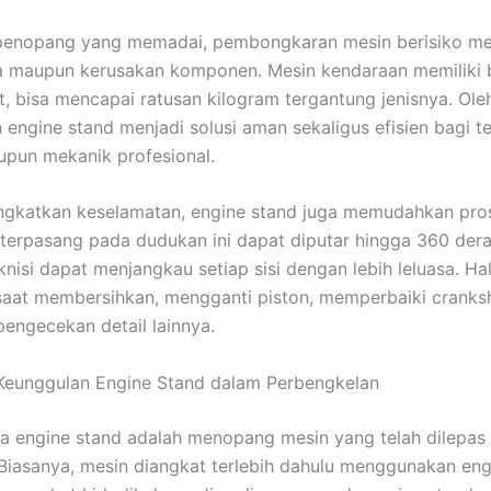
 penopang yang memadai, pembongkaran mesin berisiko m
ja maupun kerusakan komponen. Mesin kendaraan memiliki
t, bisa mencapai ratusan kilogram tergantung jenisnya. Oleh
engine stand menjadi solusi aman sekaligus efisien bagi te
pun mekanik profesional.
ngkatkan keselamatan, engine stand juga memudahkan pros
terpasang pada dudukan ini dapat diputar hingga 360 dera
nisi dapat menjangkau setiap sisi dengan lebih leluasa. Hal
at membersihkan, mengganti piston, memperbaiki cranksh
engecekan detail lainnya.
Keunggulan Engine Stand dalam Perbengkelan
a engine stand adalah menopang mesin yang telah dilepas 
Biasanya, mesin diangkat terlebih dahulu menggunakan eng