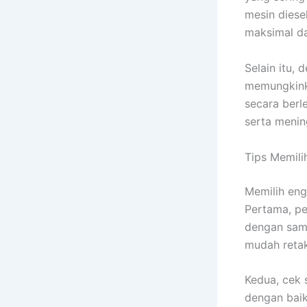
mesin diese
maksimal da
Selain itu, 
memungkink
secara berl
serta menin
Tips Memil
Memilih eng
Pertama, pe
dengan samb
mudah reta
Kedua, cek 
dengan baik