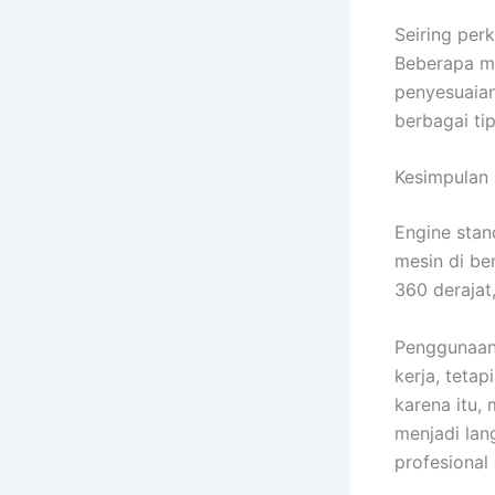
Seiring per
Beberapa mo
penyesuaian
berbagai ti
Kesimpulan
Engine stan
mesin di be
360 derajat,
Penggunaan 
kerja, teta
karena itu,
menjadi lan
profesional