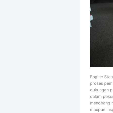
Engine Stan
proses pemb
dukungan pe
dalam peker
menopang me
maupun insp