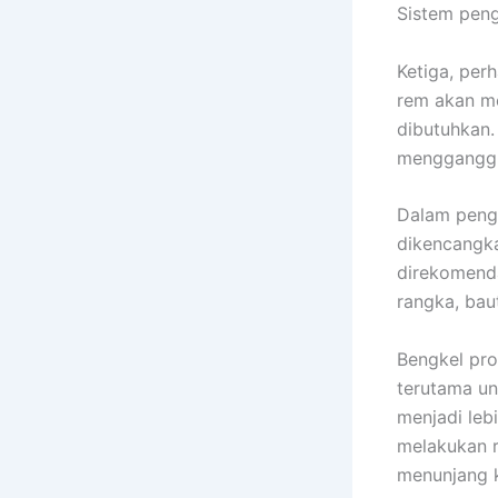
Sistem peng
Ketiga, per
rem akan me
dibutuhkan.
mengganggu
Dalam pengg
dikencangk
direkomenda
rangka, bau
Bengkel pro
terutama un
menjadi leb
melakukan r
menunjang k