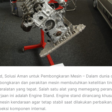
d, Solusi Aman untuk Pembongkaran Mesin – Dalam dunia o
ongkaran dan perakitan mesin membutuhkan ketelitian tin
ralatan yang tepat. Salah satu alat yang memegang peran
jaan ini adalah
Engine Stand
. Engine stand dirancang khus
sin kendaraan agar tetap stabil saat dilakukan perbaikan,
eksi komponen internal.