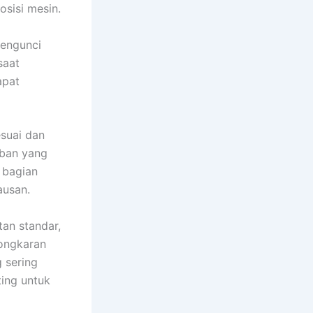
osisi mesin.
pengunci
saat
apat
suai dan
eban yang
 bagian
ausan.
an standar,
bongkaran
 sering
ting untuk