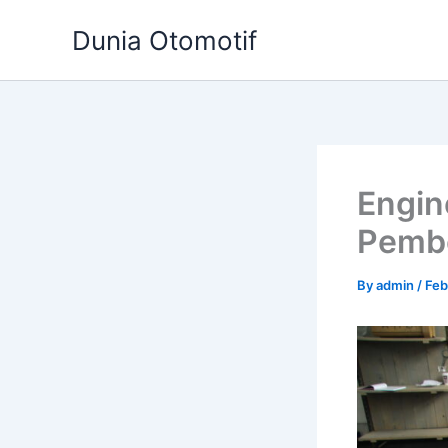
Skip
Dunia Otomotif
to
content
Engin
Pemb
By
admin
/
Feb