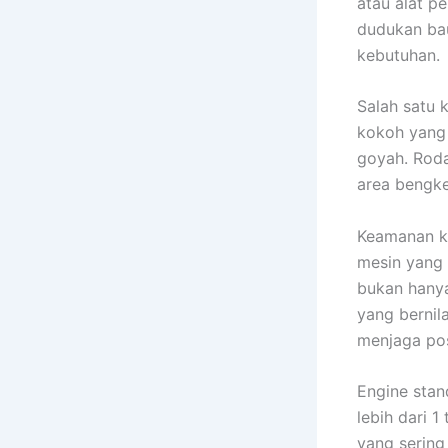
atau alat p
dudukan bau
kebutuhan.
Salah satu 
kokoh yang
goyah. Rod
area bengkel
Keamanan ke
mesin yang 
bukan hany
yang bernil
menjaga pos
Engine stan
lebih dari 
yang sering