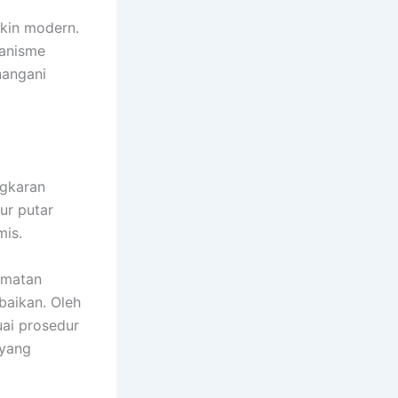
akin modern.
kanisme
nangani
ngkaran
ur putar
mis.
amatan
baikan. Oleh
uai prosedur
 yang