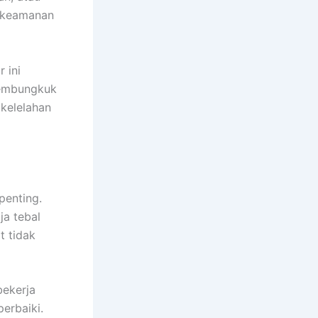
n keamanan
r ini
membungkuk
kelelahan
penting.
ja tebal
t tidak
bekerja
erbaiki.